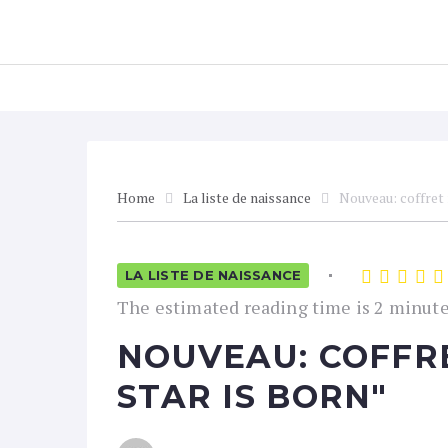
Home
Liste de naissance
Grossesse
Home
La liste de naissance
Nouveau: coffret 
LA LISTE DE NAISSANCE
1
2
3
4
5
The estimated reading time is 2 minut
NOUVEAU: COFFR
STAR IS BORN"