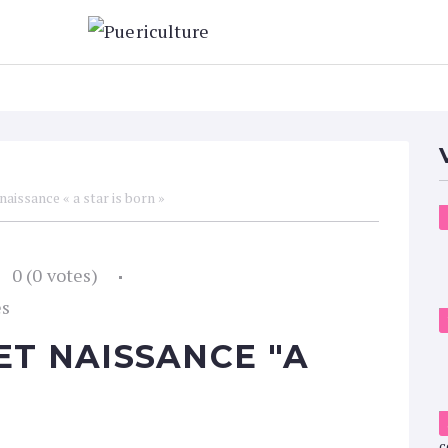
Sorties
Repas
Sommeil
Eveil
Hygiène
Habill
naissance « a star is born »
0
(
0 votes
)
es
ET NAISSANCE "A