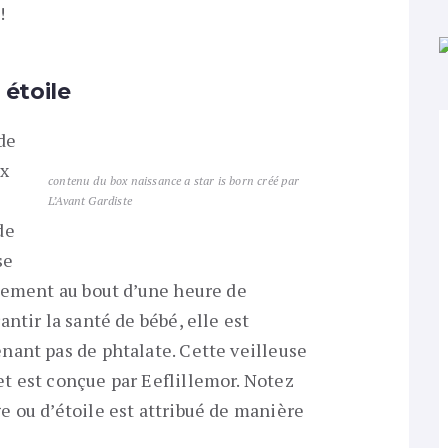
!
 étoile
de
ux
contenu du box naissance a star is born créé par
L’Avant Gardiste
de
se
uement au bout d’une heure de
ntir la santé de bébé, elle est
ant pas de phtalate. Cette veilleuse
t est conçue par Eeflillemor. Notez
 ou d’étoile est attribué de manière