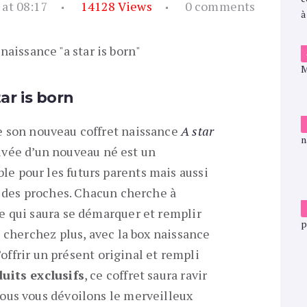
 at 08:17
14128
Views
0 comments
ar is born
 son nouveau coffret naissance
A star
rrivée d’un nouveau né est un
 pour les futurs parents mais aussi
t des proches. Chacun cherche à
e qui saura se démarquer et remplir
 cherchez plus, avec la box naissance
’offrir un présent original et rempli
duits exclusifs
, ce coffret saura ravir
ous vous dévoilons le merveilleux