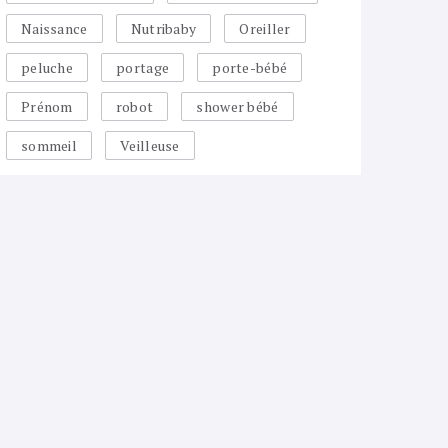
Naissance
Nutribaby
Oreiller
peluche
portage
porte-bébé
Prénom
robot
shower bébé
sommeil
Veilleuse